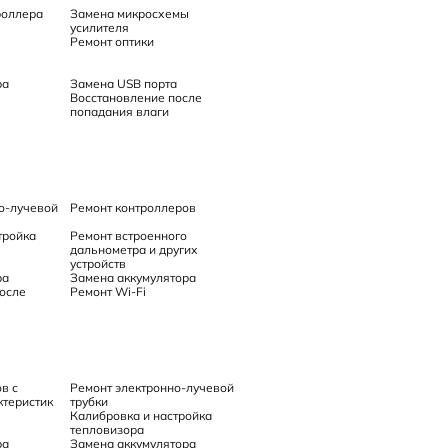
роллера
Замена микросхемы
усилителя
Ремонт оптики
ра
Замена USB порта
Восстановление после
попадания влаги
о-лучевой
Ремонт контроллеров
тройка
Ремонт встроенного
дальнометра и других
устройств
ра
Замена аккумулятора
осле
Ремонт Wi-Fi
в с
Ремонт электронно-лучевой
теристик
трубки
Калибровка и настройка
тепловизора
ра
Замена аккумулятора