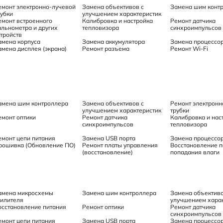
емонт электронно-лучевой
Замена объективов с
Замена шим конт
рубки
улучшением характеристик
емонт встроенного
Калибровка и настройка
Ремонт датчика
альнометра и других
тепловизора
синхроимпульсов
стройств
амена корпуса
Замена аккумулятора
Замена процессо
амена дисплея (экрана)
Ремонт разъема
Ремонт Wi-Fi
амена шим контроллера
Замена объективов с
Ремонт электронн
улучшением характеристик
трубки
емонт оптики
Ремонт датчика
Калибровка и нас
синхроимпульсов
тепловизора
емонт цепи питания
Замена USB порта
Замена процессо
рошивка (Обновление ПО)
Ремонт платы управления
Восстановление п
(восстановление)
попадания влаги
амена микросхемы
Замена шим контроллера
Замена объективо
силителя
улучшением харак
осстановление питания
Ремонт оптики
Ремонт датчика
синхроимпульсов
емонт цепи питания
Замена USB порта
Замена процессо