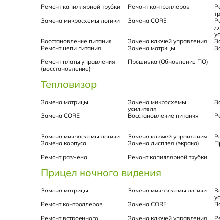
Ремонт капиллярной трубки
Ремонт контроллеров
Р
т
Замена микросхемы логики
Замена CORE
Р
д
у
Восстановление питания
Замена ключей управления
З
Ремонт цепи питания
Замена матрицы
З
Ремонт платы управления
Прошивка (Обновление ПО)
(восстановление)
Тепловизор
Замена матрицы
Замена микросхемы
З
усилителя
Замена CORE
Восстановление питания
Р
Замена микросхемы логики
Замена ключей управления
Р
Замена корпуса
Замена дисплея (экрана)
П
Ремонт разъема
Ремонт капиллярной трубки
Прицел ночного видения
Замена матрицы
Замена микросхемы логики
З
у
Ремонт контроллеров
Замена CORE
В
Ремонт встроенного
Замена ключей управления
Р