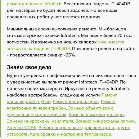
ремонту техники Infratech
. Восстановить модель IT–404DP
для мастеров не будет новой задачей. На все виды
проведенных работ у нас имеется гарантия.
Минимальные сроки выполнения ремонта. Мы большая
сеть мастерских техники Infratech. Мы имеем более 20 тыс.
запчастей. И возможно на наших складах
уже имеется
запчасть на модель IT–404DP
. При заказе ремонта на сайте
- предоставляется скидка -25%.
Знаем свое дело
Будьте уверены в профессионализме наших мастеров - они
с уверенностью выполнят ремонт Infratech IT–404DP. По
данным наших мастеров в Иркутске по ремонту Infratech,
наиболее востребованы следующие услуги:
Ремонт
капиллярной трубки
,
Ремонт контроллеров
,
Ремонт
электронно-лучевой трубки
,
Замена объективов с
улучшением характеристик
,
Замена шим контроллера
,
Замена микросхемы усилителя
,
Замена микросхемы логики
,
Замена CORE
,
Ремонт встроенного дальнометра и других
устройств
,
Калибровка и настройка тепловизора
.