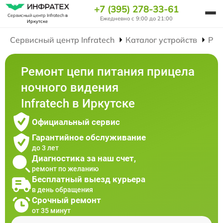
+7 (395) 278-33-61
Сервисный центр Infratech
в
Ежедневно с 9:00 до 21:00
Иркутске
Сервисный центр Infratech
Каталог устройств
Рем
Ремонт цепи питания прицела
ночного видения
Infratech в Иркутске
Официальный сервис
Гарантийное обслуживание
до 3 лет
Диагностика за наш счет,
ремонт по желанию
Бесплатный выезд курьера
в день обращения
Срочный ремонт
от 35 минут