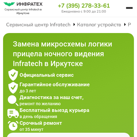
+7 (395) 278-33-61
Сервисный центр Infratech
в
Ежедневно с 9:00 до 21:00
Иркутске
Сервисный центр Infratech
Каталог устройств
Рем
Замена микросхемы логики
прицела ночного видения
Infratech в Иркутске
Официальный сервис
Гарантийное обслуживание
до 3 лет
Диагностика за наш счет,
ремонт по желанию
Бесплатный выезд курьера
в день обращения
Срочный ремонт
от 35 минут