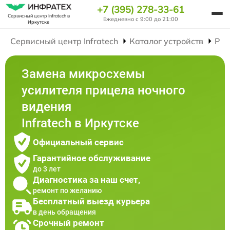
+7 (395) 278-33-61
Сервисный центр Infratech
в
Ежедневно с 9:00 до 21:00
Иркутске
Сервисный центр Infratech
Каталог устройств
Рем
Замена микросхемы
усилителя прицела ночного
видения
Infratech в Иркутске
Официальный сервис
Гарантийное обслуживание
до 3 лет
Диагностика за наш счет,
ремонт по желанию
Бесплатный выезд курьера
в день обращения
Срочный ремонт