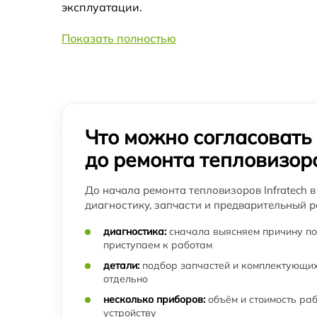
эксплуатации.
Ремонт встроенного дальнометра и других
устройств тепловизора Infratech
Показать полностью
Калибровка и настройка тепловизора
тепловизора Infratech
Ремонт датчика синхроимпульсов
тепловизора Infratech
Что можно согласовать
Ремонт оптики тепловизора Infratech
до ремонта тепловизор
Восстановление питания тепловизора
До начала ремонта тепловизоров Infratech 
Infratech
диагностику, запчасти и предварительный р
Замена CORE тепловизора Infratech
диагностика:
сначала выясняем причину по
приступаем к работам
детали:
подбор запчастей и комплектующих
Ремонт контроллеров тепловизора Infratech
отдельно
несколько приборов:
объём и стоимость ра
Ремонт электронно-лучевой трубки
устройству
тепловизора Infratech