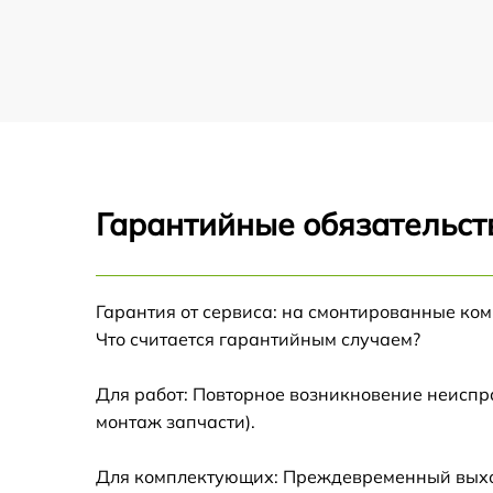
Замена дисплея (экрана) тепловизора
Infratech
Замена корпуса тепловизора Infratech
Замена аккумулятора тепловизора Infratec
Гарантийные обязательств
Замена процессора тепловизора Infratech
Замена USB порта тепловизора Infratech
Гарантия от сервиса: на смонтированные ко
Что считается гарантийным случаем?
Замена ключей управления тепловизора
Infratech
Для работ: Повторное возникновение неиспр
Замена микросхемы усилителя тепловизор
монтаж запчасти).
Infratech
Замена микросхемы логики тепловизора
Для комплектующих: Преждевременный выход
Infratech