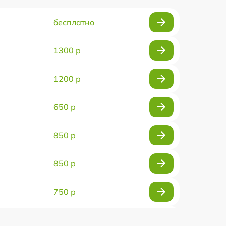
бесплатно
1300 р
1200 р
650 р
850 р
850 р
750 р
450 р