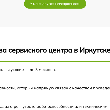
У меня другая неисправность
от 60 мин
от 60 мин
h
от 60 мин
а сервисного центра в Иркутск
от 60 мин
от 60 мин
мплектующие — до 3 месяцев.
от 60 мин
авности, который напрямую связан с качеством провед
а
от 60 мин
 из строя, утрата работоспособности или техническим
от 60 мин