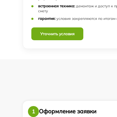
встроенная техника:
демонтаж и доступ к 
Замена объективов с улучшением
смету
характеристик тепловизора Infratech
гарантия:
условия закрепляются по итогам
Замена шим контроллера тепловизора
Infratech
Уточнить условия
Ремонт капиллярной трубки тепловизора
Infratech
Оформление заявки
1