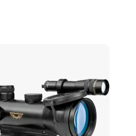
750 р
900 р
1600 р
2200 р
850 р
1100 р
650 р
1200 р