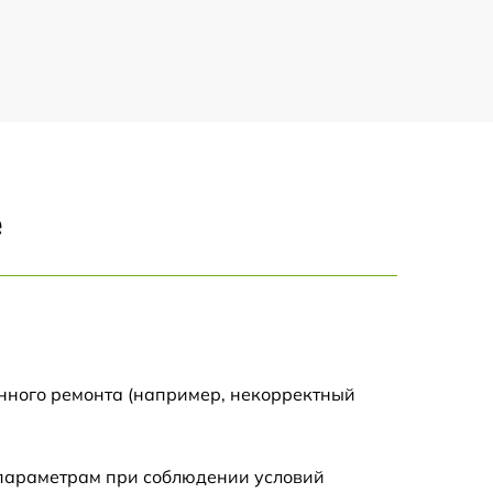
750 р
1500 р
700 р
е
850 р
650 р
590 р
енного ремонта (например, некорректный
600 р
 параметрам при соблюдении условий
450 р