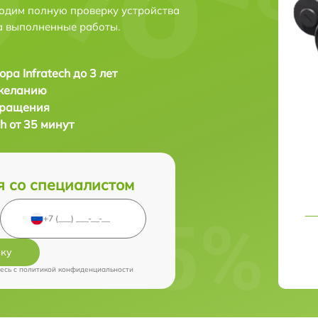
одим полную проверку устройства
а выполненные работы.
ра Infratech до 3 лет
 желанию
бращения
h от 35 минут
я со специалистом
вку
есь c
политикой конфиденциальности