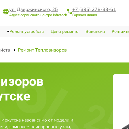
ул. Дзержинского, 25
+7 (395) 278-33-61
Адрес сервисного центра Infratech
Горячая линия
Ремонт устройств
Цена ремонта
Вакансии
Контакт
ойств
Ремонт Тепловизоров
визоров
утске
в Иркутске независимо от модели и
мки, заменяем неисправные узлы,