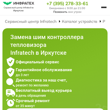
+7 (395) 278-33-61
Сервисный центр Infratech
в
Ежедневно с 9:00 до 21:00
Иркутске
Позвонить
мне утром
Сервисный центр Infratech
Каталог устройств
Рем
Замена шим контроллера
тепловизора
Infratech в Иркутске
Официальный сервис
Гарантийное обслуживание
до 3 лет
Диагностика за наш счет,
ремонт по желанию
Бесплатный выезд курьера
в день обращения
Срочный ремонт
от 35 минут